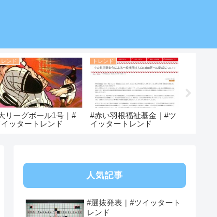
トレンド
トレンド
トレンド
#大リーグボール1号｜#
#赤い羽根福祉基金｜#ツ
#破産者
ツイッタートレンド
イッタートレンド
ートレ
人気記事
#選抜発表｜#ツイッタート
レンド