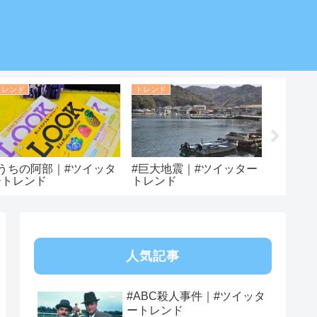
トレンド
トレンド
トレンド
#うちの阿部｜#ツイッタ
#巨大地震｜#ツイッター
#toi t
ートレンド
トレンド
トレン
人気記事
#ABC殺人事件｜#ツイッタ
ートレンド