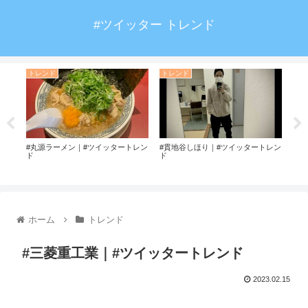
#ツイッター トレンド
トレンド
トレンド
ト
トレ
#丸源ラーメン｜#ツイッタートレン
#貫地谷しほり｜#ツイッタートレン
#最
ド
ド
ホーム
トレンド
#三菱重工業｜#ツイッタートレンド
2023.02.15