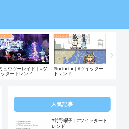
トレンド
トレンド
トレンド
#ミュウツーレイド｜#ツ
#toi toi toi｜#ツイッター
#グラブ
イッタートレンド
トレンド
イッタ
人気記事
#前野曜子｜#ツイッタート
レンド