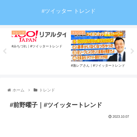
#ツイッター トレンド
トレンド
トレンド
ト
#みちづれ｜#ツイッタートレンド
ター
#激レアさん｜#ツイッタートレンド
#立
ホーム
トレンド
#前野曜子｜#ツイッタートレンド
2023.10.07