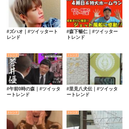
#ズハオ｜#ツイッタート
#森下暢仁｜#ツイッター
レンド
トレンド
トレンド
トレンド
#午前0時の森｜#ツイッタ
#里見八犬伝｜#ツイッタ
ートレンド
ートレンド
トレンド
トレンド