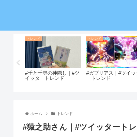
トレンド
トレンド
#千と千尋の神隠し｜#ツ
#ガブリアス｜#ツイッ
イッタートレンド
ートレンド
スに｜#ツ
ド
ホーム
トレンド
#猿之助さん｜#ツイッタート