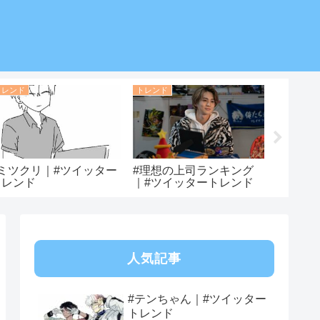
トレンド
トレンド
トレンド
#ミツクリ｜#ツイッター
#理想の上司ランキング
#片瀬海
トレンド
｜#ツイッタートレンド
トレン
人気記事
#テンちゃん｜#ツイッター
トレンド