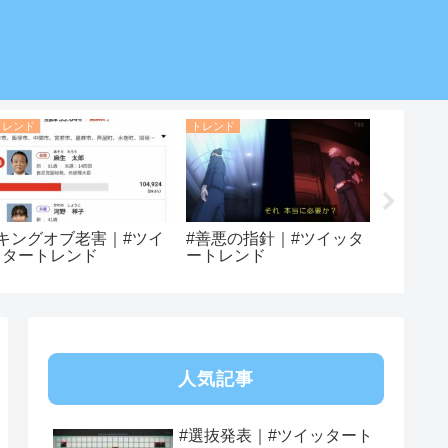
トレンド
トレンド
トレンド
#キングオブ老害｜#ツイ
#善悪の指針｜#ツイッタ
#ヘクト
ッタートレンド
ートレンド
トレン
人気記事
#選抜発表｜#ツイッタート