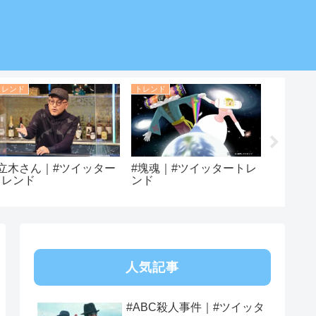
トレンド
トレンド
トレンド
#立木さん｜#ツイッター
#塊魂｜#ツイッタートレ
#貫地谷
トレンド
ンド
タート
人気記事
#ABC殺人事件｜#ツイッタ