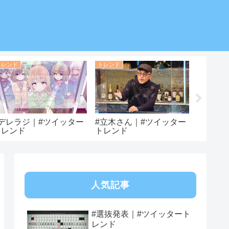
トレンド
トレンド
トレンド
#みちづ
トレン
#デレラジ｜#ツイッター
#立木さん｜#ツイッター
トレンド
トレンド
人気記事
#選抜発表｜#ツイッタート
レンド