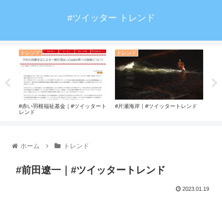
#ツイッター トレンド
トレンド
トレンド
ト
#赤い羽根福祉基金｜#ツイッタート
#片瀬海岸｜#ツイッタートレンド
#ア
レンド
ド
ホーム
トレンド
#前田遼一｜#ツイッタートレンド
2023.01.19