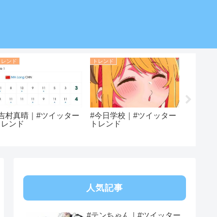
トレンド
トレンド
トレンド
#吉村真晴｜#ツイッター
#今日学校｜#ツイッター
#濱岸ひ
トレンド
トレンド
ートレ
人気記事
#テンちゃん｜#ツイッター