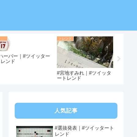
トレンド
トレンド
トレンド
#ハーパー｜#ツイッター
トレンド
#宮地すみれ｜#ツイッタ
#激レア
ートレンド
ートレ
人気記事
#選抜発表｜#ツイッタート
レンド